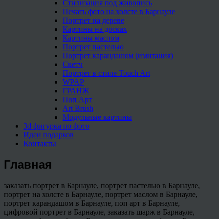
Стилизация под живопись
Печать фото на холсте в Барнауле
Портрет на дереве
Картины на досках
Картины маслом
Портрет пастелью
Портрет карандашом (имитация)
Скетч
Портрет в стиле Touch Art
WPAP
ГРАНЖ
Поп Арт
Art Brush
Модульные картины
3d фигурка по фото
Идеи подарков
Контакты
Главная
заказать портрет в Барнауле, портрет пастелью в Барнауле,
портрет на холсте в Барнауле, портрет маслом в Барнауле,
портрет карандашом в Барнауле, поп арт в Барнауле,
цифровой портрет в Барнауле, заказать шарж в Барнауле,