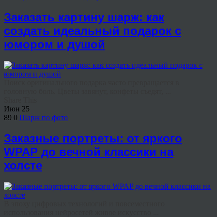
Заказать картину шарж: как
создать идеальный подарок с
юмором и душой
Поиск оригинального подарка часто превращается в
головную боль. Цветы завянут, конфеты съедят, ...
Share This
Июн
25
89
0
Шарж по фото
Заказные портреты: от яркого
WPAP до вечной классики на
холсте
В эпоху цифровых технологий и повсеместного
использования нейросетей живое искусство ...