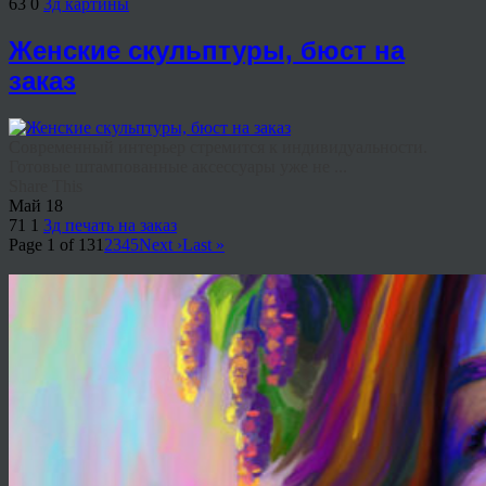
63
0
3д картины
Женские скульптуры, бюст на
заказ
Современный интерьер стремится к индивидуальности.
Готовые штампованные аксессуары уже не ...
Share This
Май
18
71
1
3д печать на заказ
Page 1 of 13
1
2
3
4
5
Next ›
Last »