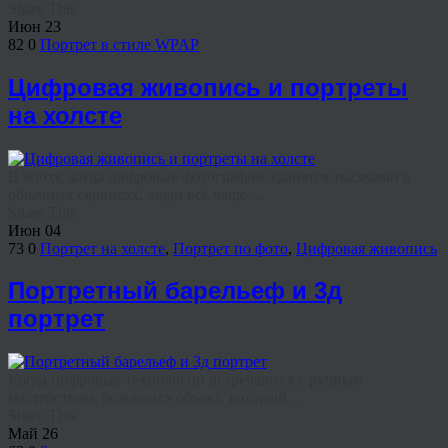
Share This
Июн
23
82
0
Портрет в стиле WPAP
Цифровая живопись и портреты
на холсте
В эпоху, когда цифровые фотографии хранятся тысячами в
облачных сервисах, люди всё чаще ...
Share This
Июн
04
73
0
Портрет на холсте
,
Портрет по фото
,
Цифровая живопись
Портретный барельеф и 3д
портрет
Когда цифровые технологии встречаются с ручным
мастерством, рождается объект, который ...
Share This
Май
26