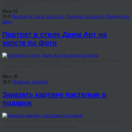
завянут, парфюм закончится, а техника ...
Share This
Июл
31
19
0
Портрет в стиле Touch Art
,
Портрет на холсте
,
Портрет по
фото
Портрет в стиле Дрим Арт на
холсте по фото
Магия цифрового искусства: что такое Дрим-арт? Вы хотите
подарить эмоции, а не просто вещь? ...
Share This
Июл
30
26
0
Дрим арт портрет
Заказать картину пастелью в
подарок
Вы ищете способ сохранить самые теплые моменты жизни
или ищете презент, который вызовет ...
Share This