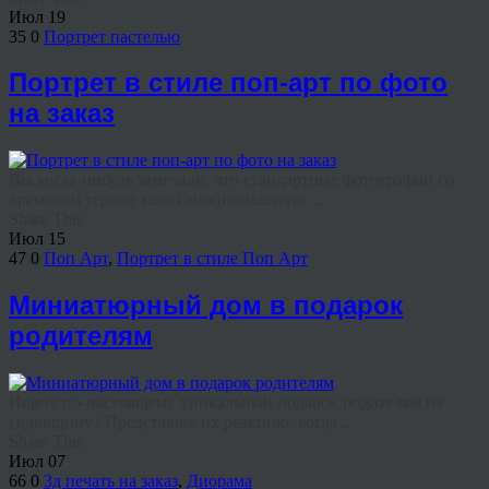
Июл
19
35
0
Портрет пастелью
Портрет в стиле поп-арт по фото
на заказ
Вы когда-нибудь замечали, что стандартные фотографии со
временем теряют свою эмоциональную ...
Share This
Июл
15
47
0
Поп Арт
,
Портрет в стиле Поп Арт
Миниатюрный дом в подарок
родителям
Ищете по-настоящему уникальный подарок родителям на
годовщину? Представьте их реакцию, когда ...
Share This
Июл
07
66
0
3д печать на заказ
,
Диорама