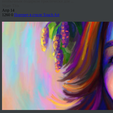
необычным подарком практически для ...
Share This
Апр
14
1260
0
Портрет в стиле Touch Art