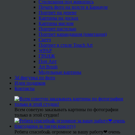
Стилизация под живопись
Печать фото на холсте в Барнауле
Портрет на дереве
Картины на досках
Картины маслом
Портрет пастелью
Портрет карандашом (имитация)
Скетч
Портрет в стиле Touch Art
WPAP
ГРАНЖ
Поп Арт
Art Brush
Модульные картины
3d фигурка по фото
Идеи подарков
Контакты
Всем советую заказывать картины по фотографии
только в этой студии!
Ребята спасибо🙏 огромное за вашу работу❤ очень