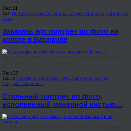
Share This
Июл
31
16
0
Портрет в стиле Touch Art
,
Портрет на холсте
,
Портрет по
фото
Заказать арт портрет по фото на
холсте в Барнауле
Желания сбываются, если в это сильно верить, но в данном
случае, мастера своих рук превратят ...
Share This
Июн
26
1658
0
Портрет в стиле Touch Art
,
Портрет на холсте
,
Цифровая живопись
Стильный портрет по фото,
исполненный манерной кистью…
Портрет в стиле Touch Art может стать весьма интересным и