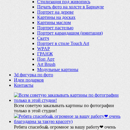
Стилизация под живопись
Печать фото на холсте в Барнауле
Портрет на дереве
Картины на досках
Картины маслом
Портрет пастелью
Портрет карандашом (имитация)
Скетч
Портрет в стиле Touch Art
WPAP
ГРАНЖ
Поп Арт
Art Brush
Модульные картины
3d фигурка по фото
Идеи подарков
Контакты
Всем советую заказывать картины по фотографии
только в этой студии!
Ребята спасибо🙏 огромное за вашу работу❤ очень