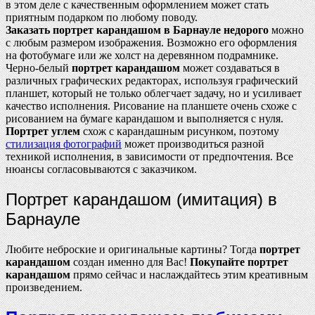
в этом деле с качественным оформлением может стать
приятным подарком по любому поводу.
Заказать портрет карандашом в Барнауле недорого
можно
с любым размером изображения. Возможно его оформления
на фотобумаге или же холст на деревянном подрамнике.
Черно-белый
портрет карандашом
может создаваться в
различных графических редакторах, используя графический
планшет, который не только облегчает задачу, но и усиливает
качество исполнения. Рисование на планшете очень схоже с
рисованием на бумаге карандашом и выполняется с нуля.
Портрет углем
схож с карандашным рисунком, поэтому
стилизация фотографий
может производиться разной
техникой исполнения, в зависимости от предпочтения. Все
нюансы согласовываются с заказчиком.
Портрет карандашом (имитация) в
Барнауле
Любите неброские и оригинальные картины? Тогда
портрет
карандашом
создан именно для Вас!
Покупайте
портрет
карандашом
прямо сейчас и наслаждайтесь этим креативным
произведением.