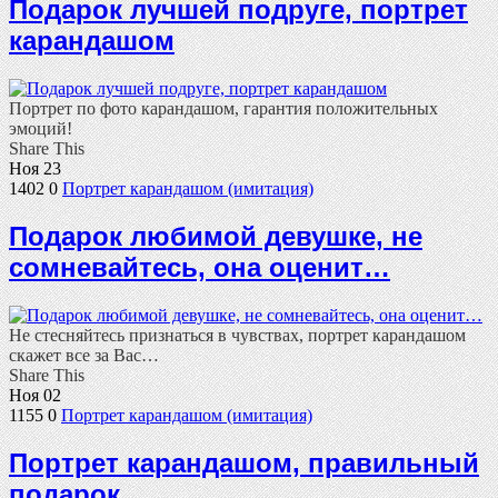
Подарок лучшей подруге, портрет
карандашом
Портрет по фото карандашом, гарантия положительных
эмоций!
Share This
Ноя
23
1402
0
Портрет карандашом (имитация)
Подарок любимой девушке, не
сомневайтесь, она оценит…
Не стесняйтесь признаться в чувствах, портрет карандашом
скажет все за Вас…
Share This
Ноя
02
1155
0
Портрет карандашом (имитация)
Портрет карандашом, правильный
подарок