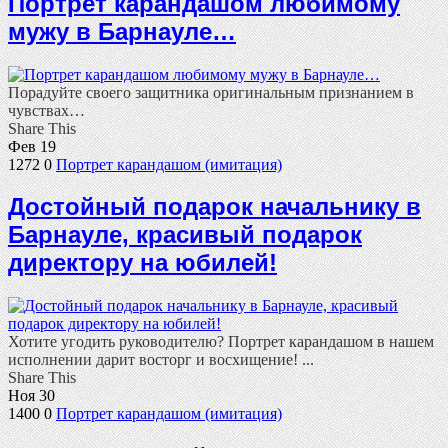
Портрет карандашом любимому
мужу в Барнауле…
Порадуйте своего защитника оригинальным признанием в
чувствах…
Share This
Фев
19
1272
0
Портрет карандашом (имитация)
Достойный подарок начальнику в
Барнауле, красивый подарок
директору на юбилей!
Хотите угодить руководителю? Портрет карандашом в нашем
исполнении дарит восторг и восхищение! ...
Share This
Ноя
30
1400
0
Портрет карандашом (имитация)