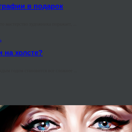
ографии в подарок
то мастерство художника поражает, ...
ь
и на холсте?
ждым годом становится все сложнее ...