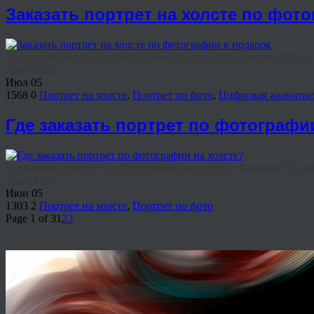
Заказать портрет на холсте по фот
Тот случай, когда картинка похожа на фото, но если увеличить, 
Share This
Июл
05
1568
0
Портрет на холсте
,
Портрет по фото
,
Цифровая живопис
Где заказать портрет по фотографи
Где заказать портрет по фотографии на холсте в Барнауле? С ка
Share This
Июн
05
1303
2
Портрет на холсте
,
Портрет по фото
Page 1 of 3
1
2
3