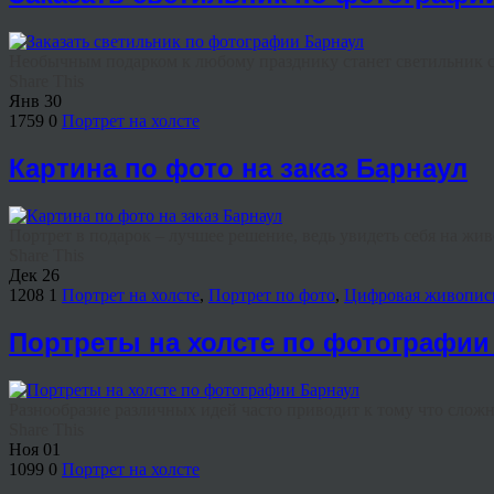
Необычным подарком к любому празднику станет светильник с ф
Share This
Янв
30
1759
0
Портрет на холсте
Картина по фото на заказ Барнаул
Портрет в подарок – лучшее решение, ведь увидеть себя на жи
Share This
Дек
26
1208
1
Портрет на холсте
,
Портрет по фото
,
Цифровая живопис
Портреты на холсте по фотографии
Разнообразие различных идей часто приводит к тому что сложно
Share This
Ноя
01
1099
0
Портрет на холсте