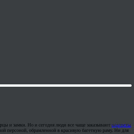
рцы и замки. Но и сегодня люди все чаще заказывают
портреты
ной персоной, обрамленной в красивую багетную раму. Ни для