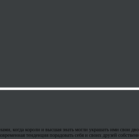
нами, когда короли и высшая знать могли украшать ими свои дво
современная тенденция порадовать себя и своих друзей собствен