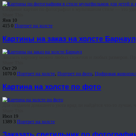
Создание картин по фотографии в мультяшном стиле — это удив
Share This
Янв
10
415
0
Портрет на холсте
Картины на заказ на холсте Барнаул
Заказать картину можно любых сюжетов и любых размеров. При 
Share This
Окт
29
1070
0
Портрет на холсте
,
Портрет по фото
,
Цифровая живопис
Картина на холсте по фото
Для создания домашнего уюта вряд ли найдётся что‑то лучше, че
Share This
Июл
19
1389
3
Портрет на холсте
Заказать светильник по фотографи