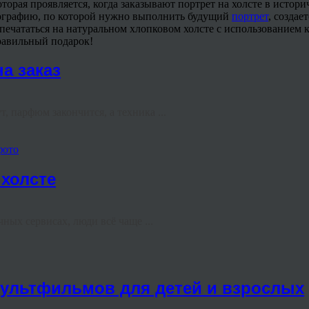
которая проявляется, когда заказывают портрет на холсте в истор
отографию, по которой нужно выполнить будущий
портрет
, создае
т печататься на натуральном хлопковом холсте с использованием
равильный подарок!
а заказ
, парфюм закончится, а техника ...
фото
холсте
ных сервисах, люди всё чаще ...
мультфильмов для детей и взрослых