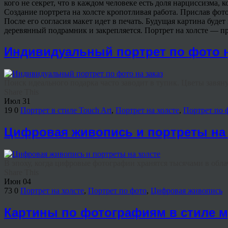
кого не секрет, что в каждом человеке есть доля нарциссизма, 
Создание портрета на холсте кропотливая работа. Прислав ф
После его согласия макет идет в печать. Будущая картина буде
деревянный подрамник и закрепляется. Портрет на холсте — п
Индивидуальный портрет по фото н
Поиск идеального подарка часто заводит в тупик. Цветы завянут
Share This
Июл
31
19
0
Портрет в стиле Touch Art
,
Портрет на холсте
,
Портрет по 
Цифровая живопись и портреты на 
В эпоху, когда цифровые фотографии хранятся тысячами в облач
Share This
Июн
04
73
0
Портрет на холсте
,
Портрет по фото
,
Цифровая живопись
Картины по фотографиям в стиле 