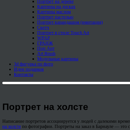
Портрет на дереве
Картины на досках
Картины маслом
Портрет пастелью
Портрет карандашом (имитация)
Скетч
Портрет в стиле Touch Art
WPAP
ГРАНЖ
Поп Арт
Art Brush
Модульные картины
3d фигурка по фото
Идеи подарков
Контакты
Портрет на холсте
Написание портретов ассоциируется у людей с далекими време
на холсте
по фотографии. Портреты на заказ в Барнауле — это 