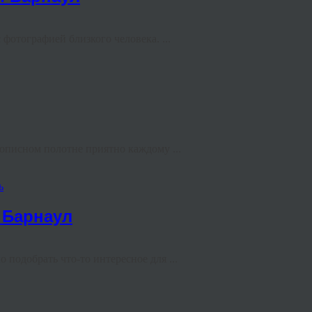
отографией близкого человека. ...
вописном полотне приятно каждому ...
ь
 Барнаул
 подобрать что-то интересное для ...