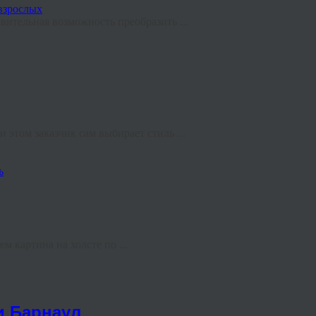
ительная возможность преобразить ...
этом заказчик сам выбирает стиль ...
ь
м картина на холсте по ...
и Барнаул