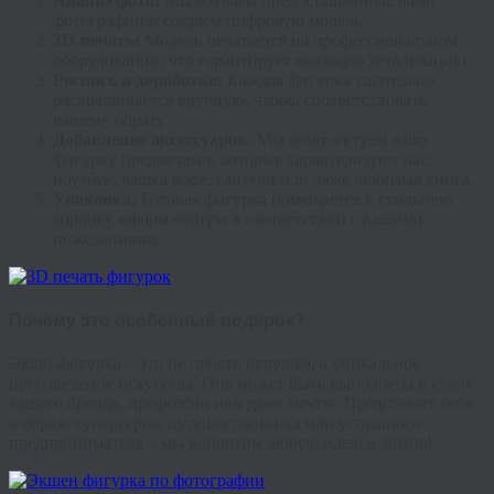
Анализ фото:
Мы изучаем предоставленные вами
фотографии и создаем цифровую модель.
3D-печать:
Модель печатается на профессиональном
оборудовании, что гарантирует высокую детализацию.
Роспись и доработка:
Каждая фигурка тщательно
раскрашивается вручную, чтобы соответствовать
вашему образу.
Добавление аксессуаров:
Мы комплектуем вашу
фигурку предметами, которые характеризуют вас:
ноутбук, чашка кофе, гантели или даже любимая книга.
Упаковка:
Готовая фигурка помещается в стильную
коробку, оформленную в соответствии с вашими
пожеланиями.
Почему это особенный подарок?
Экшн-фигурка – это не просто игрушка, а уникальное
произведение искусства. Она может быть выполнена в стиле
вашего бренда, профессии или даже мечты. Представьте себя
в образе супергероя, путешественника или успешного
предпринимателя – мы воплотим любую идею в жизнь!