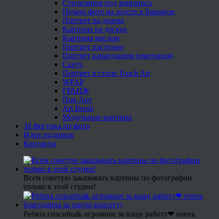
Стилизация под живопись
Печать фото на холсте в Барнауле
Портрет на дереве
Картины на досках
Картины маслом
Портрет пастелью
Портрет карандашом (имитация)
Скетч
Портрет в стиле Touch Art
WPAP
ГРАНЖ
Поп Арт
Art Brush
Модульные картины
3d фигурка по фото
Идеи подарков
Контакты
Всем советую заказывать картины по фотографии
только в этой студии!
Ребята спасибо🙏 огромное за вашу работу❤ очень