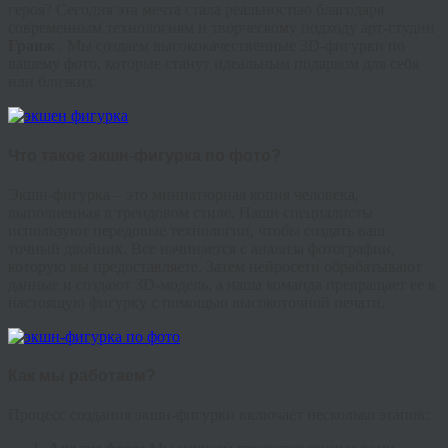
героя? Сегодня эта мечта стала реальностью благодаря
современным технологиям и творческому подходу арт-студии
Гранж
. Мы создаем высококачественные 3D-фигурки по
вашему фото, которые станут идеальным подарком для себя
или близких.
Что такое экшн-фигурка по фото?
Экшн-фигурка – это миниатюрная копия человека,
выполненная в трендовом стиле. Наши специалисты
используют передовые технологии, чтобы создать ваш
точный двойник. Все начинается с анализа фотографии,
которую вы предоставляете. Затем нейросети обрабатывают
данные и создают 3D-модель, а наша команда превращает ее в
настоящую фигурку с помощью высокоточной печати.
Как мы работаем?
Процесс создания экшн-фигурки включает несколько этапов: