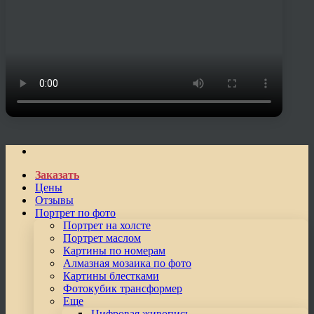
Заказать
Цены
Отзывы
Портрет по фото
Портрет на холсте
Портрет маслом
Картины по номерам
Алмазная мозаика по фото
Картины блестками
Фотокубик трансформер
Еще
Цифровая живопись