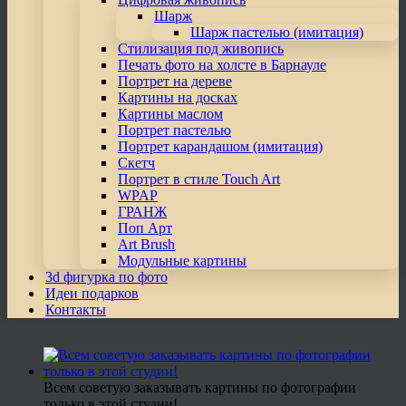
Шарж
Шарж пастелью (имитация)
Стилизация под живопись
Печать фото на холсте в Барнауле
Портрет на дереве
Картины на досках
Картины маслом
Портрет пастелью
Портрет карандашом (имитация)
Скетч
Портрет в стиле Touch Art
WPAP
ГРАНЖ
Поп Арт
Art Brush
Модульные картины
3d фигурка по фото
Идеи подарков
Контакты
Всем советую заказывать картины по фотографии
только в этой студии!