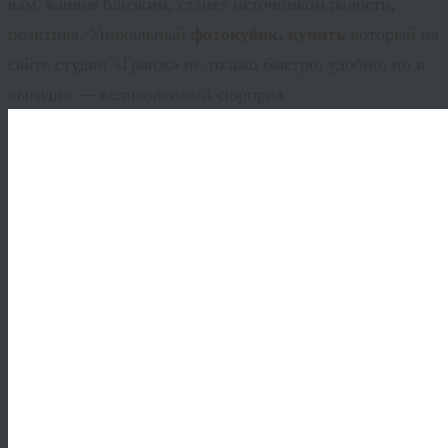
вам, вашим близким, станет источником радости,
позитива. Уникальный
фотокубик, купить
который на
сайте студии «Гранж» не только быстро, удобно, но и
выгодно — великолепный сюрприз.