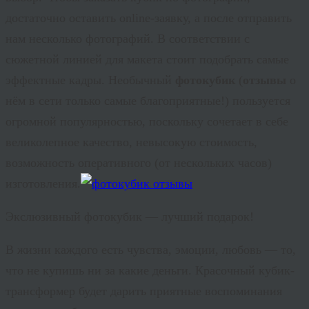
достаточно оставить online-заявку, а после отправить
нам несколько фотографий. В соответствии с
сюжетной линией для макета стоит подобрать самые
эффектные кадры. Необычный
фотокубик
(
отзывы
о
нём в сети только самые благоприятные!) пользуется
огромной популярностью, поскольку сочетает в себе
великолепное качество, невысокую стоимость,
возможность оперативного (от нескольких часов)
изготовления.
Экслюзивный фотокубик — лучший подарок!
В жизни каждого есть чувства, эмоции, любовь — то,
что не купишь ни за какие деньги. Красочный кубик-
трансформер будет дарить приятные воспоминания