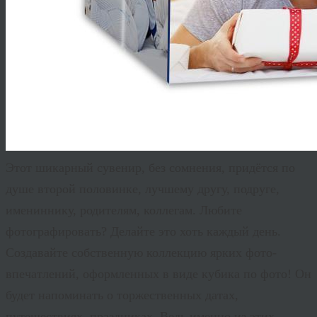
Этот шикарный сувенир, без сомнения, придётся по
душе второй половинке, лучшему другу, подруге,
имениннику, родителям, коллегам. Любите
фотографировать? Делайте это хоть каждый день.
Создавайте собственную коллекцию ярких фото-
впечатлений, оформленных в виде кубика по фото! Он
будет напоминать о торжественных датах,
путешествиях, праздниках. Ведь именно из этих