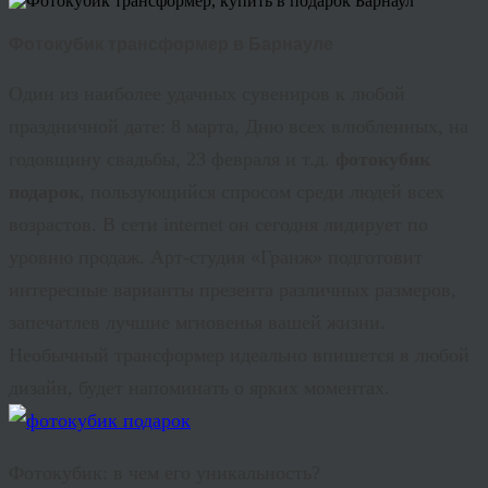
Фотокубик трансформер в Барнауле
Один из наиболее удачных сувениров к любой
праздничной дате: 8 марта, Дню всех влюбленных, на
годовщину свадьбы, 23 февраля и т.д.
фотокубик
подарок
, пользующийся спросом среди людей всех
возрастов. В сети internet он сегодня лидирует по
уровню продаж. Арт-студия «Гранж» подготовит
интересные варианты презента различных размеров,
запечатлев лучшие мгновенья вашей жизни.
Необычный трансформер идеально впишется в любой
дизайн, будет напоминать о ярких моментах.
Фотокубик: в чем его уникальность?