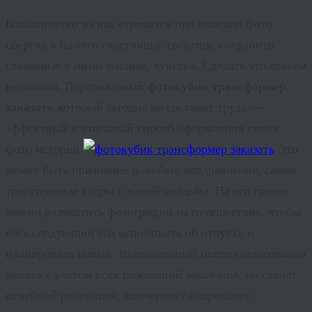
Большинство из нас стремятся при помощи фото
сберечь в памяти счастливые события, сохранить
связанные с ними эмоции, чувства. Сделать это совсем
несложно. Персональный
фотокубик трансформер,
заказать
который сегодня не составит труда —
эффектный и стильный способ оформления своих
фото историй.
Это
может быть признание в любви, поздравление, самые
трогательные кадры с вашей свадьбы. На его гранях
можно разместить фотографии из путешествия, чтобы
весь следующий год вспоминать об отпуске и
планировать новый. Выполненный после согласования
макета с учетом всех пожеланий заказчика, он станет
семейной реликвией, подчеркнёт очарование,