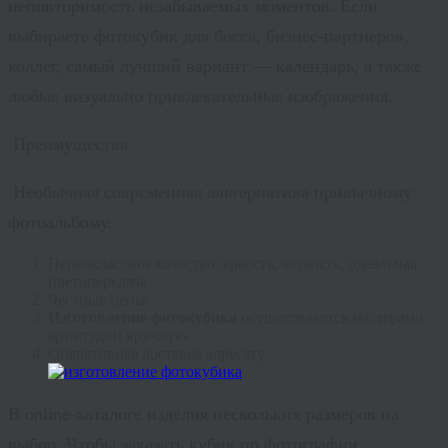
неповторимость незабываемых моментов. Если
выбираете фотокубик для босса, бизнес-партнеров,
коллег, самый лучший вариант — календарь, а также
любые визуально привлекательные изображения.
Преимущества
Необычная современная альтернатива привычному
фотоальбому.
Первоклассное качество: яркость, четкость, идеальная
цветопередача.
Честные цены.
Изготовление фотокубика
осуществляется мастерами
арт-студии вручную.
Оперативная доставка адресату.
В online-каталоге изделия нескольких размеров на
выбор. Чтобы заказать кубик по фотографии,