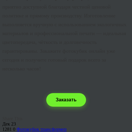
приятно доступной благодаря честной ценовой
политике и прямому производству. Изготовление
выполняется вручную с использованием экологичных
материалов и профессиональной печати — идеальная
цветопередача, чёткость и долговечность
гарантированы. Закажите фотокубик онлайн уже
сегодня и получите готовый подарок всего за
несколько часов!
Заказать
Share This
Дек
23
1281
0
Фотокубик трансформер