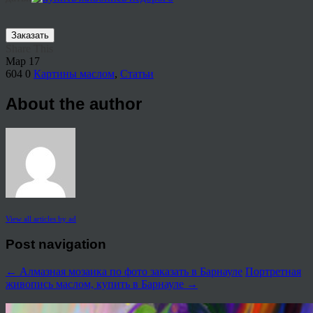
Заказать
Share This
Мар
17
604
0
Картины маслом
,
Статьи
About the author
View all articles by ad
Post navigation
←
Алмазная мозаика по фото заказать в Барнауле
Портретная
живопись маслом, купить в Барнауле
→