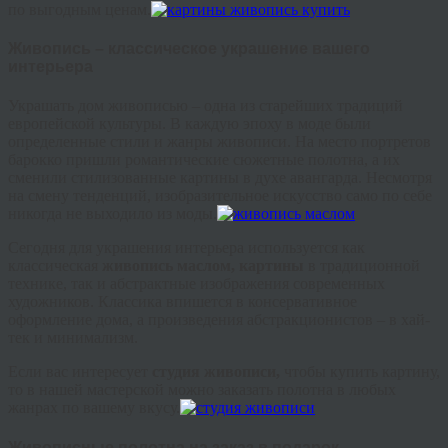
по выгодным ценам.
Живопись – классическое украшение вашего
интерьера
Украшать дом живописью – одна из старейших традиций
европейской культуры. В каждую эпоху в моде были
определенные стили и жанры живописи. На место портретов
барокко пришли романтические сюжетные полотна, а их
сменили стилизованные картины в духе авангарда. Несмотря
на смену тенденций, изобразительное искусство само по себе
никогда не выходило из моды.
Сегодня для украшения интерьера используется как
классическая
живопись маслом, картины
в традиционной
технике, так и абстрактные изображения современных
художников. Классика впишется в консервативное
оформление дома, а произведения абстракционистов – в хай-
тек и минимализм.
Если вас интересует
студия живописи,
чтобы купить картину,
то в нашей мастерской можно заказать полотна в любых
жанрах по вашему вкусу.
Живописные полотна на заказ в подарок