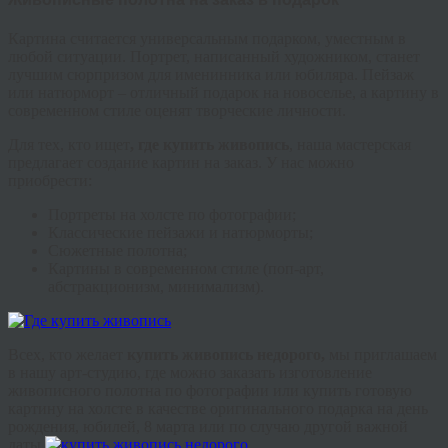
Картина считается универсальным подарком, уместным в
любой ситуации. Портрет, написанный художником, станет
лучшим сюрпризом для именинника или юбиляра. Пейзаж
или натюрморт – отличный подарок на новоселье, а картину в
современном стиле оценят творческие личности.
Для тех, кто ищет
, где купить живопись
, наша мастерская
предлагает создание картин на заказ. У нас можно
приобрести:
Портреты на холсте по фотографии;
Классические пейзажи и натюрморты;
Сюжетные полотна;
Картины в современном стиле (поп-арт,
абстракционизм, минимализм).
Всех, кто желает
купить живопись недорого,
мы приглашаем
в нашу арт-студию, где можно заказать изготовление
живописного полотна по фотографии или купить готовую
картину на холсте в качестве оригинального подарка на день
рождения, юбилей, 8 марта или по случаю другой важной
даты.