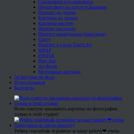
Стилизация под живопись
Печать фото на холсте в Барнауле
Портрет на дереве
Картины на досках
Картины маслом
Портрет пастелью
Портрет карандашом (имитация)
Скетч
Портрет в стиле Touch Art
WPAP
ГРАНЖ
Поп Арт
Art Brush
Модульные картины
3d фигурка по фото
Идеи подарков
Контакты
Всем советую заказывать картины по фотографии
только в этой студии!
Ребята спасибо🙏 огромное за вашу работу❤ очень