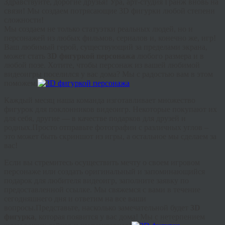
Здравствуйте, дорогие друзья! Ура, арт-студия Гранж вновь на
связи! Мы создаем потрясающие 3D фигурки любой степени
сложности!
Мы создаем не только статуэтки реальных людей, но и
персонажей из любых фильмов, сериалов и, конечно же, игр!
Ваш любимый герой, существующий за пределами экрана,
может стать
3D фигуркой персонажа
любого размера и в
любой позе. Хотите, чтобы персонаж из вашей любимой
видеоигры поселился у вас дома? Мы с радостью вам в этом
поможем.
Каждый месяц наша команда изготавливает множество
фигурок для поклонников видеоигр. Некоторые покупают их
для себя, другие — в качестве подарков для друзей и
родных.Просто отправьте фотографии с различных углов –
это может быть скриншот из игры, а остальное мы сделаем за
вас!
Если вы стремитесь осуществить мечту о своем игровом
персонаже или создать оригинальный и запоминающийся
подарок для любителя видеоигр, заполните заявку по
предоставленной ссылке. Мы свяжемся с вами в течение
сегодняшнего дня и ответим на все ваши
вопросы.Представьте, насколько замечательной будет
3D
фигурка
, которая появится у вас дома! Мы с нетерпением