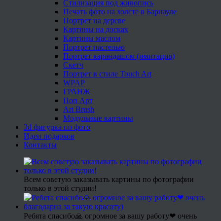
Стилизация под живопись
Печать фото на холсте в Барнауле
Портрет на дереве
Картины на досках
Картины маслом
Портрет пастелью
Портрет карандашом (имитация)
Скетч
Портрет в стиле Touch Art
WPAP
ГРАНЖ
Поп Арт
Art Brush
Модульные картины
3d фигурка по фото
Идеи подарков
Контакты
Всем советую заказывать картины по фотографии
только в этой студии!
Ребята спасибо🙏 огромное за вашу работу❤ очень