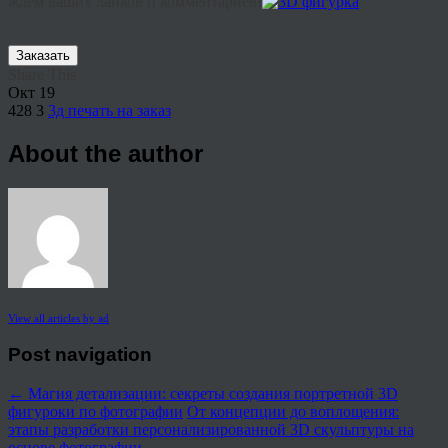
ждем ваших лайков и комментариев!
Заказать
Share This
Окт
19
428
3
3д печать на заказ
About the author
View all articles by ad
Post navigation
←
Магия детализации: секреты создания портретной 3D
фигуроки по фотографии
От концепции до воплощения:
этапы разработки персонализированной 3D скульптуры на
основе фотографии
→