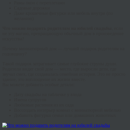
Рамы окон с переплетами
Садовые дорожки
Даже крошечные фигурки или мебель внутри (по
желанию)
Что можно подарить родителям на юбилей свадьбы
, если
не эту магию, превращающую обычный дом в произведение
искусства?
Почему миниатюрный дом — лучший подарок родителям на
годовщину?
Такой подарок затрагивает самые глубокие струны души.
Родители видят свой дом — место, где выросли дети, где
звучал смех, где создавалась семейная история. Это не просто
здание, это воплощение их жизни вместе.
Вы можете добавить особые детали:
Дату свадьбы на табличке у входа
Имена супругов
Любимые растения из их сада
Воссоздать интерьер комнат с миниатюрной мебелью
Добавить фигурки семьи или домашних животных