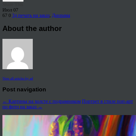
Share This
Июл
07
67
0
3д печать на заказ
,
Диорама
About the author
View all articles by ad
Post navigation
←
Картины на холсте с подрамником
Портрет в стиле поп-арт
по фото на заказ
→