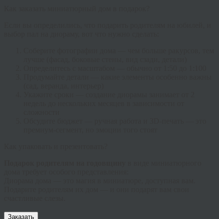
Как заказать миниатюрный дом в подарок?
Если вы определились,
что подарить родителям на юбилей
, и
выбор пал на диораму, вот что нужно сделать:
Соберите фотографии дома
— чем больше ракурсов, тем
лучше (фасад, боковые стены, вид сзади, детали)
Определитесь с масштабом
— обычно от 1:50 до 1:100
Продумайте детали
— какие элементы особенно важны
(сад, веранда, интерьер)
Укажите сроки
— создание диорамы занимает от 2
недель до нескольких месяцев в зависимости от
сложности
Обсудите бюджет
— ручная работа и 3D-печать — это
премиум-сегмент, но эмоции того стоят
Как упаковать и презентовать?
Подарок родителям на годовщину
в виде миниатюрного
дома требует особого представления:
Диорама дома
— это магия в миниатюре, доступная вам.
Подарите родителям их дом — и они подарят вам свои
счастливые слезы.
Заказать