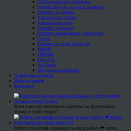
Стилизация под живопись
Печать фото на холсте в Барнауле
Портрет на дереве
Картины на досках
Картины маслом
Портрет пастелью
Портрет карандашом (имитация)
Скетч
Портрет в стиле Touch Art
WPAP
ГРАНЖ
Поп Арт
Art Brush
Модульные картины
3d фигурка по фото
Идеи подарков
Контакты
Всем советую заказывать картины по фотографии
только в этой студии!
Ребята спасибо🙏 огромное за вашу работу❤ очень