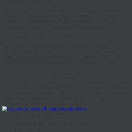
3D-печать основы
После утверждения модели начинается печать на
профессиональном 3D-принтере. Современные технологии
позволяют добиться высочайшей точности — вплоть до
текстуры кирпичной кладки или деревянных досок.
Ручная шлифовка и подготовка
Напечатанная модель проходит тщательную ручную
обработку. Мастер шлифует каждую поверхность, убирая
следы печати и добиваясь идеальной гладкости. Это
трудоемкий процесс, требующий терпения и ювелирной
точности.
Ручная покраска и детализация
Финальный и самый творческий этап — покраска. Художник
вручную наносит каждый слой краски, создавая
реалистичные эффекты: выгоревшую на солнце краску,
потертости, тени, блики на окнах.
Добавляются мельчайшие детали:
Миниатюрные цветы в палисаднике
Текстура черепицы