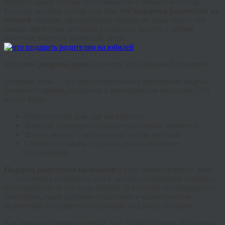
вернуть самые теплые воспоминания о семейном гнезде.
Если вы ломаете голову над тем,
что подарить родителям на
юбилей
свадьбы, миниатюрная модель их дома станет тем
самым презентом, который растрогает до слез и займет
почетное место на каминной полке.
Что такое
диорама дома
и почему это идеальный подарок?
Диорама дома — это детализированная трехмерная модель
реального здания, созданная в уменьшенном масштабе. Это
может быть:
Родительский дом, где вы выросли
Дача, где проведено столько счастливых моментов
Дом их мечты, о котором они всегда мечтали
Семейная усадьба с садом и хозяйственными
постройками
Подарок родителям на юбилей
в виде миниатюрного дома
— это символ семейного очага, материализованная любовь и
благодарность за все годы заботы. В отличие от стандартных
сувениров, такая диорама существует в единственном
экземпляре и создается специально под вашу историю.
Как рождается миниатюрный дом: от фотографии до шедевра