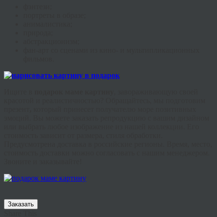
фэнтези
;
портреты в образе;
анималистика
;
природа;
абстракционизм;
фан
-арт со сценами из кино- и мультипликационных
фильмов.
Ищите в
подарок маме картину
, завораживающую своей
красотой и реалистичностью? Обращайтесь, мы подготовим
презент
,
который принесет получателю море позитивных
эмоций. Вы можете заказать репродукцию с вашим дизайном
или выбрать любое изображение из нашей коллекции. Его
стоимость зависит от размера, стиля обработки.
Предусмотрена доставка в российские регионы. Время, место,
стоимость доставки можно согласовать с нашим менеджером.
Звоните и заказывайте!
Заказать
Share This