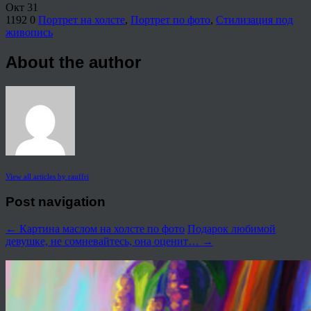
Окт
31
1192
0
Портрет на холсте
,
Портрет по фото
,
Стилизация под
живопись
About the author
View all articles by rauffri
Post navigation
←
Картина маслом на холсте по фото
Подарок любимой
девушке, не сомневайтесь, она оценит…
→