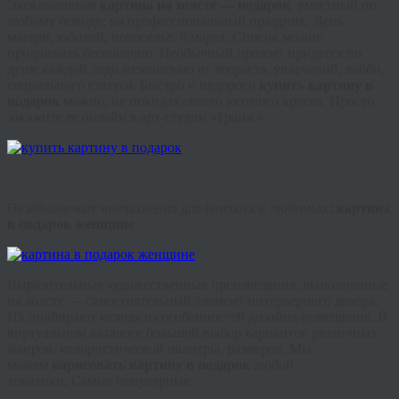
Эксклюзивная
картина на холсте — подарок
, уместный по
любому поводу: на профессиональный праздник, День
матери, юбилей, новоселье, 8 марта. Список можно
продолжать бесконечно. Необычный презент придется по
душе каждой леди независимо от возраста, увлечений, хобби,
социального статуса. Быстро и недорого
купить картину в
подарок
можно, не покидая своего уютного кресла. Просто
закажите ее онлайн в арт-студии «
Гранж
».
Незабываемые впечатления для близких и любимых
: картина
в подарок женщине
Выразительные художественные произведения, выполненные
на холсте — самостоятельный элемент интерьерного декора.
Их подбирают исходя из особенностей дизайна помещения. В
виртуальном каталоге большой выбор вариантов различных
жанров, колористической палитры, размеров. Мы
можем
нарисовать картину в подарок
любой
тематики
.
Самые популярные: