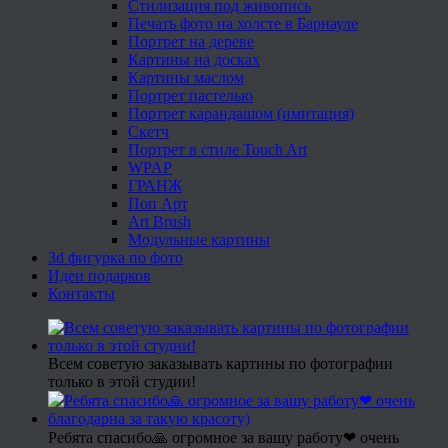
Стилизация под живопись
Печать фото на холсте в Барнауле
Портрет на дереве
Картины на досках
Картины маслом
Портрет пастелью
Портрет карандашом (имитация)
Скетч
Портрет в стиле Touch Art
WPAP
ГРАНЖ
Поп Арт
Art Brush
Модульные картины
3d фигурка по фото
Идеи подарков
Контакты
Всем советую заказывать картины по фотографии
только в этой студии!
Ребята спасибо🙏 огромное за вашу работу❤ очень