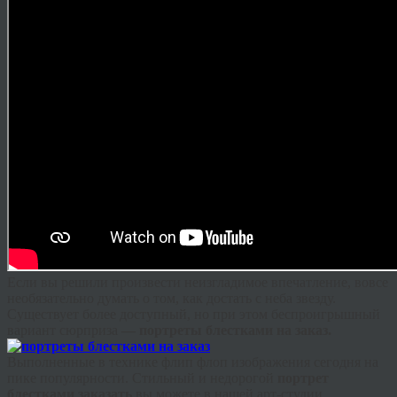
Если вы решили произвести неизгладимое впечатление, вовсе
необязательно думать о том, как достать с неба звезду.
Существует более доступный, но при этом беспроигрышный
вариант сюрприза
— портреты блестками на заказ
.
Выполненные в технике
флип
флоп
изображения сегодня на
пике популярности. Стильный и недорогой
портрет
блестками
заказат
ь
вы можете в нашей арт-студии.