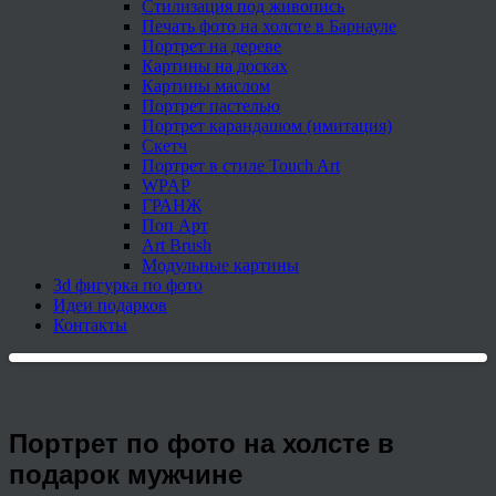
Стилизация под живопись
Печать фото на холсте в Барнауле
Портрет на дереве
Картины на досках
Картины маслом
Портрет пастелью
Портрет карандашом (имитация)
Скетч
Портрет в стиле Touch Art
WPAP
ГРАНЖ
Поп Арт
Art Brush
Модульные картины
3d фигурка по фото
Идеи подарков
Контакты
Портрет по фото на холсте в
подарок мужчине