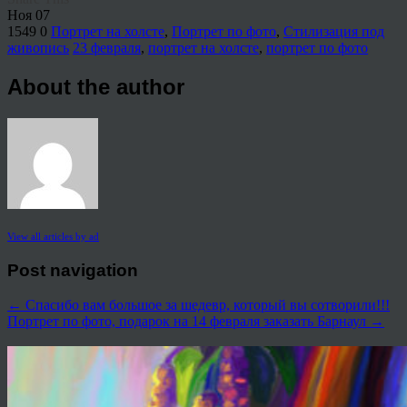
Ноя
07
1549
0
Портрет на холсте
,
Портрет по фото
,
Стилизация под
живопись
23 февраля
,
портрет на холсте
,
портрет по фото
About the author
View all articles by ad
Post navigation
←
Спасибо вам большое за шедевр, который вы сотворили!!!
Портрет по фото, подарок на 14 февраля заказать Барнаул
→