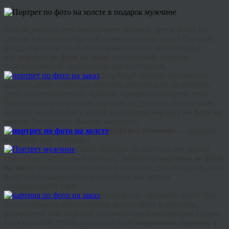
Еще не решили, что преподнести коллеге, другу, боссу по
случаю юбилея или другой знаменательной даты? Сегодня
каждый из заказчиков имеет возможность приобрести у
нас
портрет по фото на заказ
— отличный подарок,
подготовленный персонально для получателя.
Подобный презент запомнится
надолго, будет уместен в качестве сюрприза на 23 февраля,
День всех влюбленных, юбилей, профессиональную дату.
Дарите вашим мужчинам хорошее настроение, позитивные
эмоции, заказывайте в нашей мастерской
портрет по фото на
холсте.
Это просто, быстро, недорого!
Портрет мужчине —
подарок
на любой вкус и бюджет
Такой сюрприз по достоинству оценят
самые взыскательные мужчины. Эффектная
картина по фото
на заказ
безупречно впишется в интерьер, добавит уюта, а вас
будут с благодарностью вспоминать как автора
нетривиальной идеи.
Планируете оформить заказ? Для
этого отправьте качественную фотографию в хорошем
разрешении нам на e-
mail
или воспользуйтесь заказом в один
клик на сайте. Чтобы художник смог
нарисовать картину в