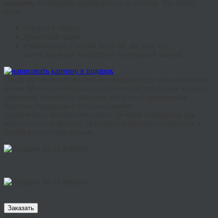
подарок,
необходимо определиться со стилем. Это может
быть
портрет в образе;
дружеский шарж;
изображение в стилях
touch
art
,
gta
, поп арт,
скетч,
дрим
арт или другой популярной манере.
После согласования макета мастер приступит к выполнению
заказа. Многолетний опыт специалистов арт-студии является
гарантией отменного качества, сходства с оригиналом.
Картина, созданная с использованием
экологичных
материалов, станет лучшим сюрпризом для
мужчин всех возрастов. Действует оперативная доставка в
любой российский регион.
Заказать
Share This