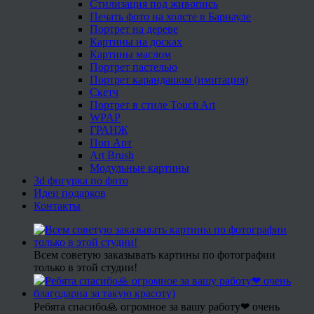
Стилизация под живопись
Печать фото на холсте в Барнауле
Портрет на дереве
Картины на досках
Картины маслом
Портрет пастелью
Портрет карандашом (имитация)
Скетч
Портрет в стиле Touch Art
WPAP
ГРАНЖ
Поп Арт
Art Brush
Модульные картины
3d фигурка по фото
Идеи подарков
Контакты
Всем советую заказывать картины по фотографии
только в этой студии!
Ребята спасибо🙏 огромное за вашу работу❤ очень