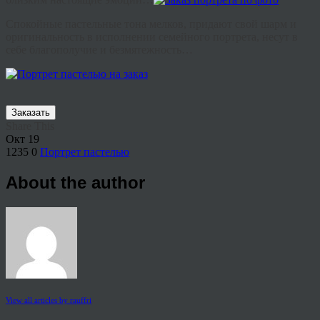
Спокойные пастельные тона мелков, придают свой шарм и
оригинальность в исполнении семейного портрета, несут в
себе благополучие и безмятежность…
Заказать
Share This
Окт
19
1235
0
Портрет пастелью
About the author
View all articles by rauffri