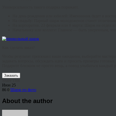
Универсальность такого подарка поражает.
На день рождения или юбилей:
Именинник будет в востор
На свадьбу:
Парный шарж молодоженов станет отличным 
На корпоратив, 23 февраля или 8 марта:
Шарж на отдел ил
Начальнику или коллеге:
Главное — быть уверенным, что
Как сделать заказ?
Чтобы результат превзошел ваши ожидания, выбирайте мастера
задавать вопросы, обсуждать идеи и просить примеры готовых р
Подарите близким не просто вещь, а повод улыбаться каждый раз
Заказать
Share This
Июн
25
86
0
Шарж по фото
About the author