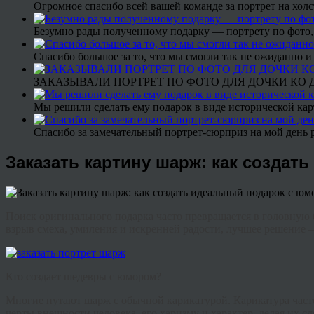
Огромное спасибо всей вашей команде за портрет на холс
Безумно рады полученному подарку — портрету по фото,
Спасибо большое за то, что мы смогли так не ожиданно
ЗАКАЗЫВАЛИ ПОРТРЕТ ПО ФОТО ДЛЯ ДОЧКИ КО ДН
Мы решили сделать ему подарок в виде исторической кар
Спасибо за замечательный портрет-сюрприз на мой день 
Заказать картину шарж: как создат
Поиск оригинального подарка часто превращается в головную бо
взрыв смеха, умиления и искренней радости, лучшее решение
Кто создает шедевры с юмором?
Многие путают шарж с обычной карикатурой. Карикатура часто
черты внешности человека, его харизму и характер, делая их 