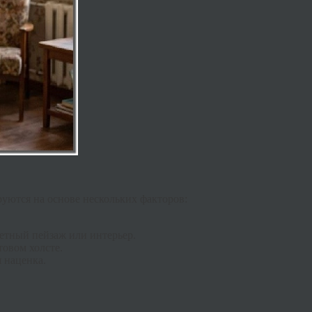
ются на основе нескольких факторов:
етный пейзаж или интерьер.
товом холсте.
я наценка.