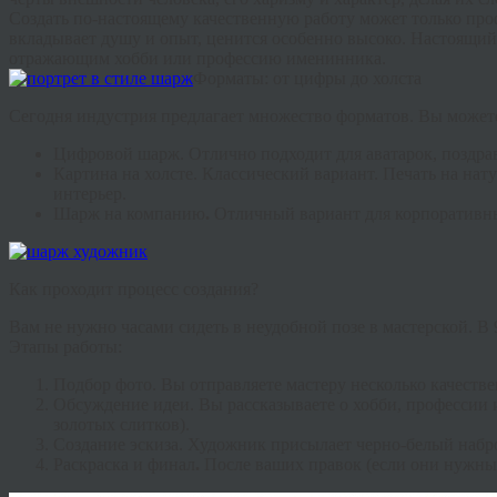
Создать по-настоящему качественную работу может только п
вкладывает душу и опыт, ценится особенно высоко. Настоящий 
отражающим хобби или профессию именинника.
Форматы: от цифры до холста
Сегодня индустрия предлагает множество форматов. Вы можете
Цифровой шарж.
Отлично подходит для аватарок, поздрав
Картина на холсте.
Классический вариант. Печать на нат
интерьер.
Шарж на компанию
.
Отличный вариант для корпоративны
Как проходит процесс создания?
Вам не нужно часами сидеть в неудобной позе в мастерской. В
Этапы работы:
Подбор фото.
Вы отправляете мастеру несколько качеств
Обсуждение идеи.
Вы рассказываете о хобби, профессии 
золотых слитков).
Создание эскиза.
Художник присылает черно-белый набро
Раскраска и финал
.
После ваших правок (если они нужны) 