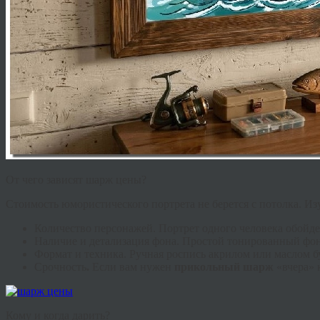
От чего зависят шарж цены?
Стоимость юмористического портрета не берется с потолка. Из
Количество персонажей.
Портрет одного человека обойде
Наличие и детализация фона.
Простой тонированный фон 
Формат и техника.
Ручная роспись акрилом или маслом бу
Срочность
.
Если вам нужен
прикольный шарж
«вчера» 
Кому и когда дарить?