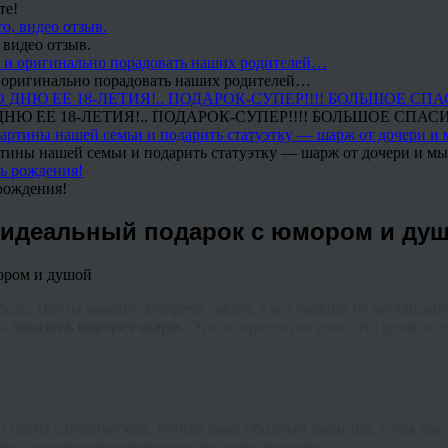
те!
 видео отзыв.
 и оригинально порадовать наших родителей…
Ю ЕЕ 18-ЛЕТИЯ!.. ПОДАРОК-СУПЕР!!!! БОЛЬШОЕ СПАС
тины нашей семьи и подарить статуэтку — шарж от дочери и мы 
рождения!
ь идеальный подарок с юмором и ду
ль. Цветы завянут, конфеты съедят, а вот эмоции от нестандарт
 —
заказать портрет шарж
. Это не просто рисунок, это целая и
 носит сатирический, иногда даже обидный характер, тогда ка
слегка гипертрофированными, но очень милыми.