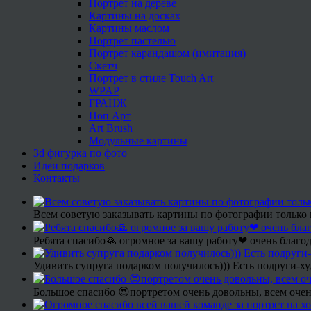
Портрет на дереве
Картины на досках
Картины маслом
Портрет пастелью
Портрет карандашом (имитация)
Скетч
Портрет в стиле Touch Art
WPAP
ГРАНЖ
Поп Арт
Art Brush
Модульные картины
3d фигурка по фото
Идеи подарков
Контакты
Всем советую заказывать картины по фотографии только 
Ребята спасибо🙏 огромное за вашу работу❤ очень благод
Удивить супруга подарком получилось))) Есть подруги-х
Большое спасибо 😍портретом очень довольны, всем очен