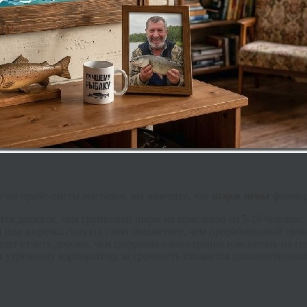
учая прайс-листы мастеров, вы заметите, что
шарж цены
формиру
тся дешевле, чем групповой шарж на компанию из 5-10 человек.
или вырезка силуэта стоят бюджетнее, чем проработанный сюж
дет стоить дороже, чем цифровая иллюстрация или печать на го
к утреннему корпоративу, за срочность взимается дополнительна