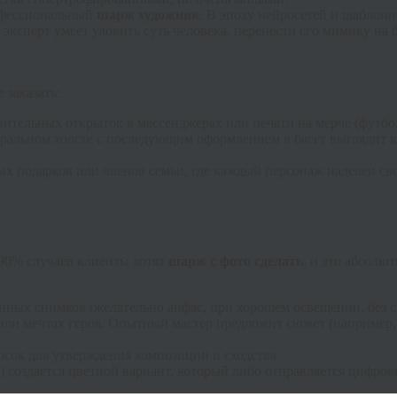
рофессиональный
шарж художник
. В эпоху нейросетей и шаблонн
эксперт умеет уловить суть человека, перенести его мимику на 
 заказать:
ительных открыток в мессенджерах или печати на мерче (футбол
уральном холсте с последующим оформлением в багет выглядит к
х подарков или членов семьи, где каждый персонаж наделен св
 90% случаев клиенты хотят
шарж с фото сделать
, и это абсолю
енных снимков (желательно анфас, при хорошем освещении, без
или мечтах героя. Опытный мастер предложит сюжет (например,
сок для утверждения композиции и сходства.
создается цветной вариант, который либо отправляется цифровы