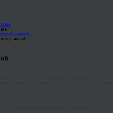
ИБО!
не прогадали!!!
шой
ного презента останутся на всю жизнь. Если вы хотите вызвать
стория, рассказанная с помощью красок и тонкого чувства юмора.
к добрый
портрет в стиле шарж
подчеркивает уникальные