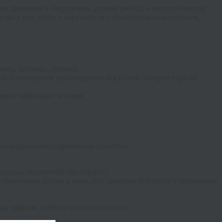
ых фильтров в смартфонах, ручная работа, в которую мастер
бумагу или холст и окружить его тематическим антуражем,
ках, кружках, пазлах).
ак полноценное произведение искусства, которое украсит
оими забавными чертами.
тно нормальная современная практика.
 сильных искажений пропорций).
 именинник-рыбак в море, или девушка-бухгалтер в окружении
м файлом, либо печатается на холсте.