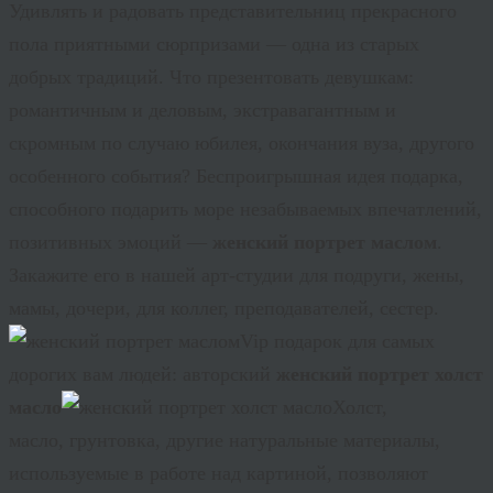
Удивлять и радовать представительниц прекрасного
пола приятными сюрпризами — одна из старых
добрых традиций. Что презентовать девушкам:
романтичным и деловым, экстравагантным и
скромным по случаю юбилея, окончания вуза, другого
особенного события? Беспроигрышная идея подарка,
способного подарить море незабываемых впечатлений,
позитивных эмоций —
женский портрет маслом
.
Закажите его в нашей арт-студии для подруги, жены,
мамы, дочери, для коллег, преподавателей, сестер.
Vip
подарок для самых
дорогих вам людей: авторский
женский портрет холст
масло
Холст,
масло, грунтовка, другие натуральные материалы,
используемые в работе над картиной, позволяют