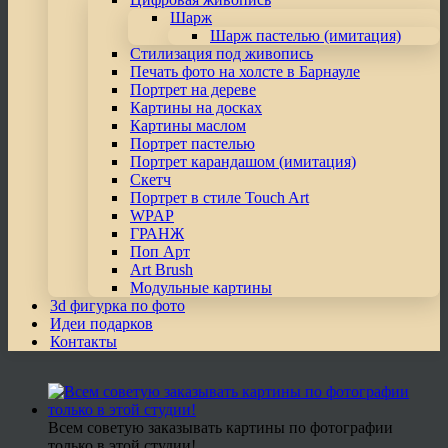
Шарж
Шарж пастелью (имитация)
Стилизация под живопись
Печать фото на холсте в Барнауле
Портрет на дереве
Картины на досках
Картины маслом
Портрет пастелью
Портрет карандашом (имитация)
Скетч
Портрет в стиле Touch Art
WPAP
ГРАНЖ
Поп Арт
Art Brush
Модульные картины
3d фигурка по фото
Идеи подарков
Контакты
Всем советую заказывать картины по фотографии
только в этой студии!