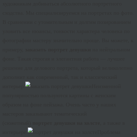
художникам добиваться абсолютного портретного
сходства. Мы специализируемся на портретах по фото.
В сравнении с утомительным и долгим позированием
уловить все нюансы, тонкости характера человека по
фотографии мастеру значительно проще. Вы можете, к
примеру,
заказать портрет девушки
на нейтральном
фоне. Такая строгая и элегантная работа — лучшее
решение для делового портрета, который великолепно
дополнит как современный, так и классический
интерьер.
Неизменной
популярностью пользуются картины с женским
образом на фоне пейзажа. Очень часто у наших
мастеров заказывают тематический
(сюжетный)
портрет девушки на холсте
, а также в
интерьере.
Проблема