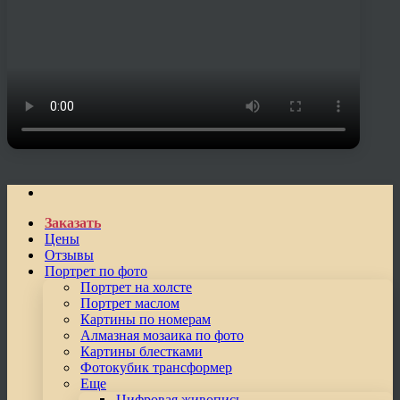
Заказать
Цены
Отзывы
Портрет по фото
Портрет на холсте
Портрет маслом
Картины по номерам
Алмазная мозаика по фото
Картины блестками
Фотокубик трансформер
Еще
Цифровая живопись