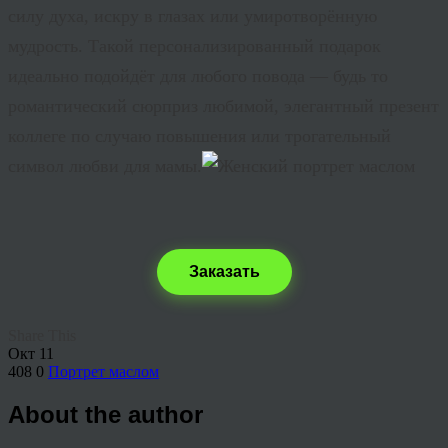
силу духа, искру в глазах или умиротворённую
мудрость. Такой персонализированный подарок
идеально подойдёт для любого повода — будь то
романтический сюрприз любимой, элегантный презент
коллеге по случаю повышения или трогательный
символ любви для мамы.
Заказать
Share This
Окт
11
408
0
Портрет маслом
About the author