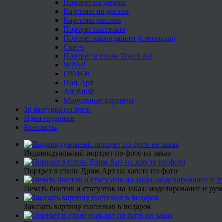
Портрет на дереве
Картины на досках
Картины маслом
Портрет пастелью
Портрет карандашом (имитация)
Скетч
Портрет в стиле Touch Art
WPAP
ГРАНЖ
Поп Арт
Art Brush
Модульные картины
3d фигурка по фото
Идеи подарков
Контакты
Индивидуальный портрет по фото на заказ
Портрет в стиле Дрим Арт на холсте по фото
Печать бюстов и статуэток на заказ: моделирование и руч
Заказать картину пастелью в подарок