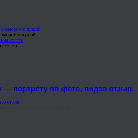
с юмором и душой
а холсте
 — портрету по фото, видео отзыв.
али портрет в стиле TOUCH ART ...