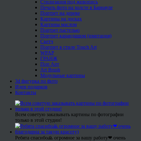
Стилизация под живопись
Печать фото на холсте в Барнауле
Портрет на дереве
Картины на досках
Картины маслом
Портрет пастелью
Портрет карандашом (имитация)
Скетч
Портрет в стиле Touch Art
WPAP
ГРАНЖ
Поп Арт
Art Brush
Модульные картины
3d фигурка по фото
Идеи подарков
Контакты
Всем советую заказывать картины по фотографии
только в этой студии!
Ребята спасибо🙏 огромное за вашу работу❤ очень