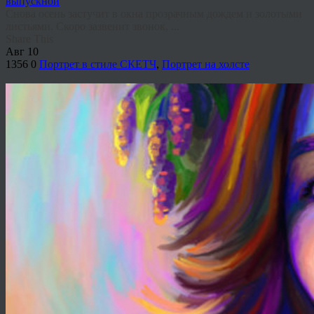
Снова осень застучит в окна прозрачным дождем и золотыми
листьями. Скоро зазвенит звонок, ...
Share This
Авг
10
1356
0
Портрет в стиле СКЕТЧ
,
Портрет на холсте