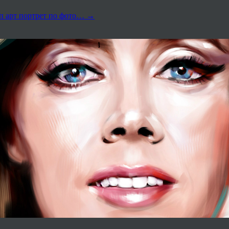
оп арт портрет по фото…
→