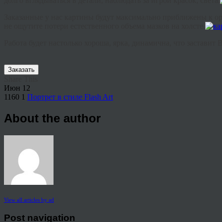
долго вглядываться в детали, наблюдать за игрой красок, света.
Заказанные у нас картины будут максимально приближены к ор
не ощутите потери естественного объема мазков на холсте.
Работа будет настолько хороша, ярка, динамична, что заставит
Заказать
Share This
Июн
12
1160
1
Портрет в стиле Flash Art
About the author
View all articles by ad
Post navigation