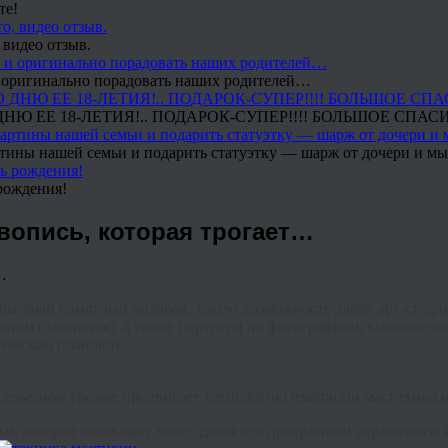
те!
 видео отзыв.
 и оригинально порадовать наших родителей…
Ю ЕЕ 18-ЛЕТИЯ!.. ПОДАРОК-СУПЕР!!!! БОЛЬШОЕ СПАС
тины нашей семьи и подарить статуэтку — шарж от дочери и мы 
рождения!
опись, которая трогает…
бычный памятный подарок, такую возможность дарит арт-студи
хином (имитация), а также портреты по фотографиям, выполнен
ическом планшете.
 серьезном уровне продвигает технологию имитации мастихина н
, которые оживляют холст, делая его прекрасным украшением ин