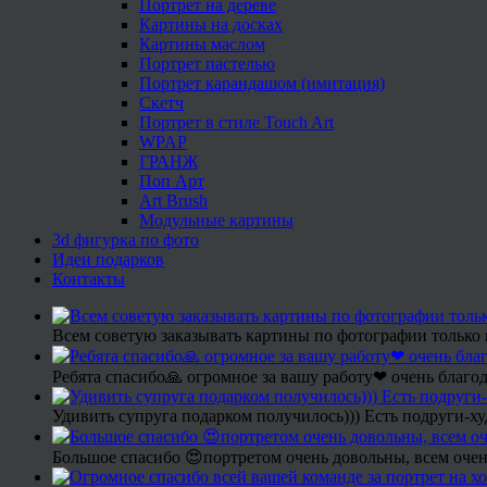
Портрет на дереве
Картины на досках
Картины маслом
Портрет пастелью
Портрет карандашом (имитация)
Скетч
Портрет в стиле Touch Art
WPAP
ГРАНЖ
Поп Арт
Art Brush
Модульные картины
3d фигурка по фото
Идеи подарков
Контакты
Всем советую заказывать картины по фотографии только 
Ребята спасибо🙏 огромное за вашу работу❤ очень благод
Удивить супруга подарком получилось))) Есть подруги-х
Большое спасибо 😍портретом очень довольны, всем очен