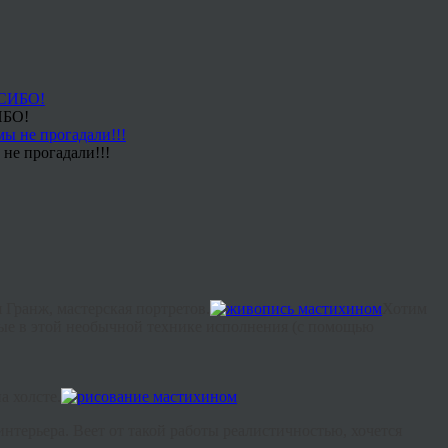
ИБО!
не прогадали!!!
я
Гранж, мастерская портретов.
Хотим
ные в этой необычной технике исполнения (с помощью
а холсте.
терьера. Веет от такой работы реалистичностью, хочется