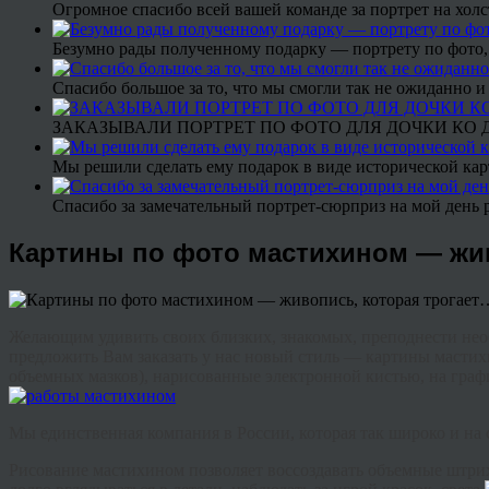
Огромное спасибо всей вашей команде за портрет на холс
Безумно рады полученному подарку — портрету по фото,
Спасибо большое за то, что мы смогли так не ожиданно
ЗАКАЗЫВАЛИ ПОРТРЕТ ПО ФОТО ДЛЯ ДОЧКИ КО ДН
Мы решили сделать ему подарок в виде исторической кар
Спасибо за замечательный портрет-сюрприз на мой день 
Картины по фото мастихином — жив
Желающим удивить своих близких, знакомых, преподнести нео
предложить Вам заказать у нас новый стиль — картины масти
объемных мазков), нарисованные электронной кистью, на граф
Мы единственная компания в России, которая так широко и на
Рисование мастихином позволяет воссоздавать объемные штрихи