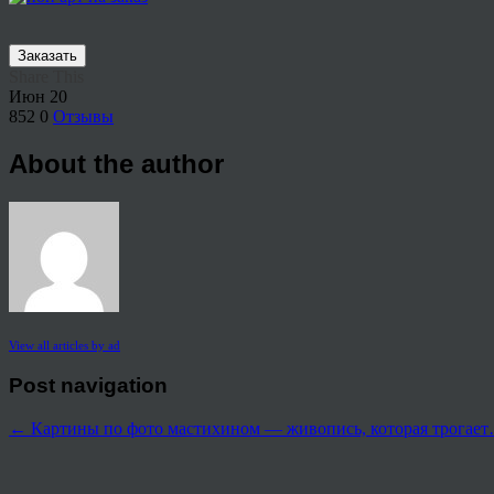
Заказать
Share This
Июн
20
852
0
Отзывы
About the author
View all articles by ad
Post navigation
←
Картины по фото мастихином — живопись, которая трогае