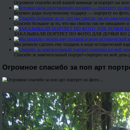
Огромное спасибо всей вашей команде за портрет на холс
Безумно рады полученному подарку — портрету по фото,
Спасибо большое за то, что мы смогли так не ожиданно
ЗАКАЗЫВАЛИ ПОРТРЕТ ПО ФОТО ДЛЯ ДОЧКИ КО ДН
Мы решили сделать ему подарок в виде исторической кар
Спасибо за замечательный портрет-сюрприз на мой день 
Огромное спасибо за поп арт порт
Огромное спасибо за поп арт портрет, именинник не ожидал от 