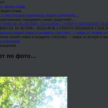
те!
 видео отзыв.
 и оригинально порадовать наших родителей…
Ю ЕЕ 18-ЛЕТИЯ!.. ПОДАРОК-СУПЕР!!!! БОЛЬШОЕ СПАС
тины нашей семьи и подарить статуэтку — шарж от дочери и мы 
рождения!
рет по фото…
нас такого приятного сюрприза )))