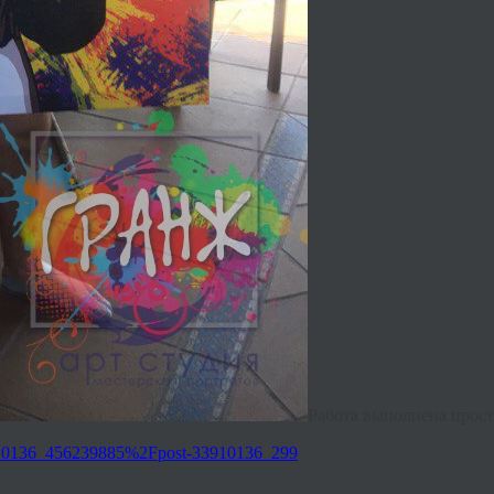
Работа выполнена прост
3910136_456239885%2Fpost-33910136_299