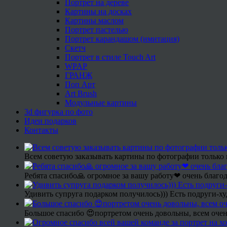
Портрет на дереве
Картины на досках
Картины маслом
Портрет пастелью
Портрет карандашом (имитация)
Скетч
Портрет в стиле Touch Art
WPAP
ГРАНЖ
Поп Арт
Art Brush
Модульные картины
3d фигурка по фото
Идеи подарков
Контакты
Всем советую заказывать картины по фотографии только 
Ребята спасибо🙏 огромное за вашу работу❤ очень благод
Удивить супруга подарком получилось))) Есть подруги-х
Большое спасибо 😍портретом очень довольны, всем очен